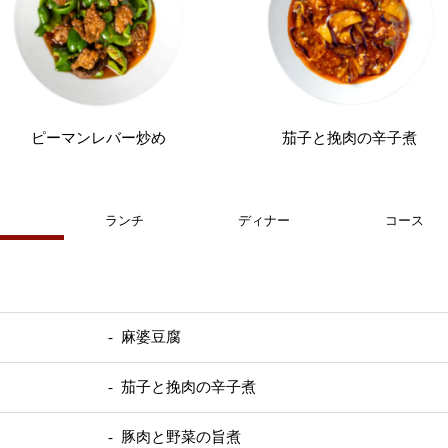
ピーマンレバー炒め
茄子と挽肉の辛子煮
ランチ
ディナー
コース
- 麻婆豆腐
- 茄子と挽肉の辛子煮
- 豚肉と野菜の旨煮