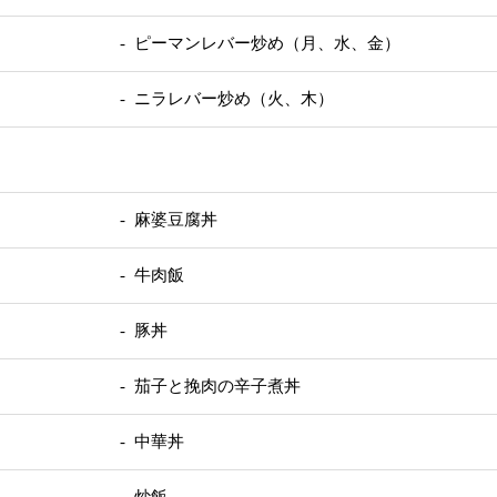
- ピーマンレバー炒め（月、水、金）
- ニラレバー炒め（火、木）
- 麻婆豆腐丼
- 牛肉飯
- 豚丼
- 茄子と挽肉の辛子煮丼
- 中華丼
- 炒飯