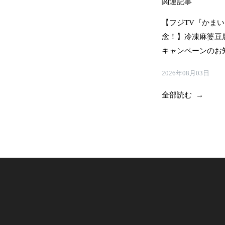
関連記事
【フジTV『かま
念！】冷凍麻婆豆
キャンペーンのお
2026年08月03日
全部読む →