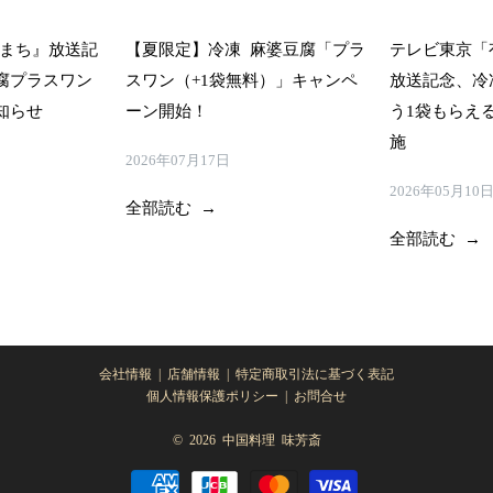
いまち』放送記
【夏限定】冷凍 麻婆豆腐「プラ
テレビ東京「有
腐プラスワン
スワン（+1袋無料）」キャンペ
放送記念、冷
知らせ
ーン開始！
う1袋もらえ
施
2026年07月17日
2026年05月10
全部読む →
全部読む →
会社情報
|
店舗情報
|
特定商取引法に基づく表記
個人情報保護ポリシー
|
お問合せ
© 2026
中国料理 味芳斎