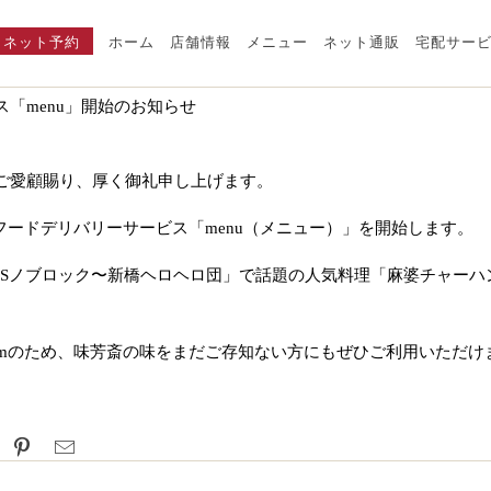
ネット予約
ホーム
店舗情報
メニュー
ネット通販
宅配サー
「menu」開始のお知らせ
ご愛顧賜り、厚く御礼申し上げます。
、フードデリバリーサービス「menu（メニュー）」を開始します。
e「BSノブロック〜新橋ヘロヘロ団」で話題の人気料理「麻婆チャー
。
kmのため、味芳斎の味をまだご存知ない方にもぜひご利用いただけ