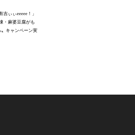
吉ぃぃeeeee！」
凍・麻婆豆腐がも
る〟キャンペーン実
日