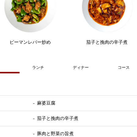
ピーマンレバー炒め
茄子と挽肉の辛子煮
ランチ
ディナー
コース
- 麻婆豆腐
- 茄子と挽肉の辛子煮
- 豚肉と野菜の旨煮