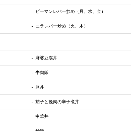
- ピーマンレバー炒め（月、水、金）
- ニラレバー炒め（火、木）
- 麻婆豆腐丼
- 牛肉飯
- 豚丼
- 茄子と挽肉の辛子煮丼
- 中華丼
- 炒飯